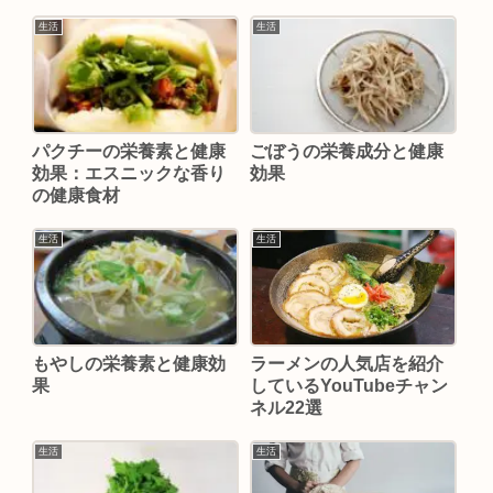
生活
生活
パクチーの栄養素と健康
ごぼうの栄養成分と健康
効果：エスニックな香り
効果
の健康食材
生活
生活
もやしの栄養素と健康効
ラーメンの人気店を紹介
果
しているYouTubeチャン
ネル22選
生活
生活