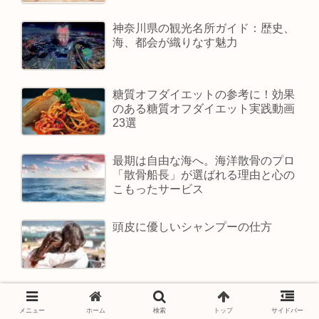
神奈川県の観光名所ガイド：歴史、
海、都会が織りなす魅力
糖質オフダイエットの参考に！効果
のある糖質オフダイエット実践動画
23選
最期は自由な海へ。海洋散骨のプロ
「散骨船長」が選ばれる理由と心の
こもったサービス
頭皮に優しいシャンプーの仕方
ヨガするなら参考になる人気
YouTubeチャンネル19選
メニュー
ホーム
検索
トップ
サイドバー