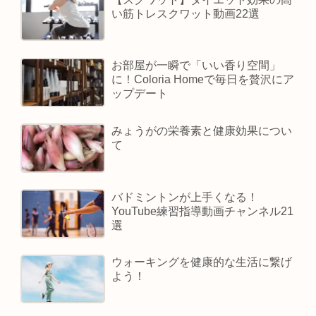
い筋トレスクワット動画22選
お部屋が一瞬で「いい香り空間」
に！Coloria Homeで毎日を贅沢にア
ップデート
みょうがの栄養素と健康効果につい
て
バドミントンが上手くなる！
YouTube練習指導動画チャンネル21
選
ウォーキングを健康的な生活に繋げ
よう！