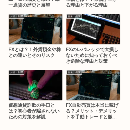
一通貨の歴史と展望
る理由と下がる理由
お金・副業
お金・副業
FXとは？！外貨預金や株
FXのレバレッジで大損し
との違いとそのリスク
ないために知っておくべ
き危険な理由と対策
お金・副業
お金・副業
仮想通貨詐欺の手口と
FX自動売買は本当に稼げ
は？初心者が騙されない
る？メリット・デメリッ
ための対策を解説
トを手動トレードと徹底
比較