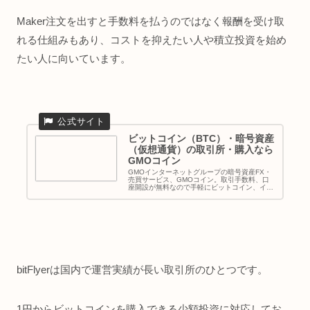
Maker注文を出すと手数料を払うのではなく報酬を受け取
れる仕組みもあり、コストを抑えたい人や積立投資を始め
たい人に向いています。
ビットコイン（BTC）・暗号資産
（仮想通貨）の取引所・購入なら
GMOコイン
GMOインターネットグループの暗号資産FX・
売買サービス、GMOコイン。取引手数料、口
座開設が無料なので手軽にビットコイン、イー
サリアムなど豊富な銘柄を100円から取引...
bitFlyerは国内で運営実績が長い取引所のひとつです。
1円からビットコインを購入できる少額投資に対応してお