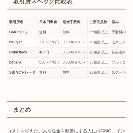
取引所スペック比較表
取引所名
日本円出金
送金手数料
主要取扱数
強み
GMOコイン
無料
無料
25種類以上
手数料の安さ
bitFlyer
220〜770円
0.0004 BTC〜
20種類以上
セキュリティ
Coincheck
407円
0.0005 BTC〜
20種類以上
初心者向けの
bitbank
550〜770円
0.0006 BTC〜
35種類以上
アルトコイン
SBI VCトレード
無料
無料
35種類以上
ステーキング
まとめ
コストを抑えたい人や送金を頻繁にする人にはGMOコイン