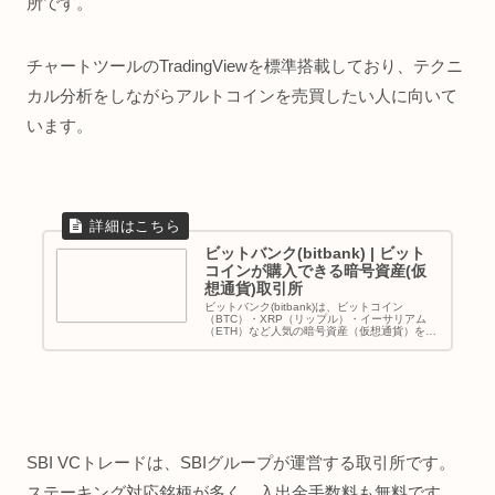
所です。
チャートツールのTradingViewを標準搭載しており、テクニ
カル分析をしながらアルトコインを売買したい人に向いて
います。
ビットバンク(bitbank) | ビット
コインが購入できる暗号資産(仮
想通貨)取引所
ビットバンク(bitbank)は、ビットコイン
（BTC）・XRP（リップル）・イーサリアム
（ETH）など人気の暗号資産（仮想通貨）を売
買できる取引所です。豊富な銘柄数と...
SBI VCトレードは、SBIグループが運営する取引所です。
ステーキング対応銘柄が多く、入出金手数料も無料です。