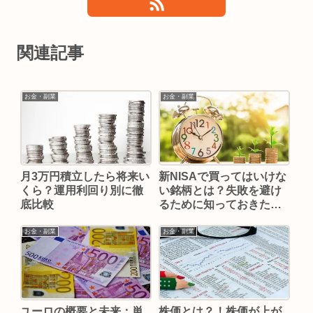
関連記事
お金・副業
お金・副業
月3万円積立したら将来い
新NISAで買ってはいけな
くら？運用利回り別に徹
い銘柄とは？失敗を避け
底比較
るために知っておきたい7
つの特徴
お金・副業
お金・副業
ユーロの概要と未来：単
株価とは？！株価が上が