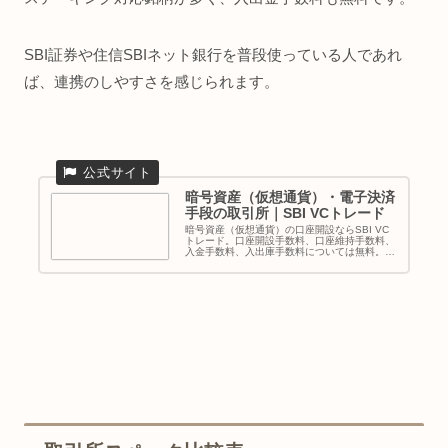
SBI証券や住信SBIネット銀行を普段使っている人であれ
ば、連携のしやすさを感じられます。
暗号資産（仮想通貨）・電子決済
手段の取引所｜SBI VCトレード
暗号資産（仮想通貨）の口座開設ならSBI VC
トレード。口座開設手数料、口座維持手数料、
入金手数料、入出庫手数料については無料。ビ
ットコインやXRP、イーサリアム等取扱...