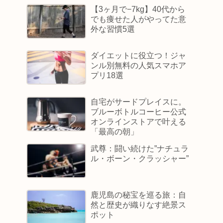
【3ヶ月で−7kg】40代から
でも痩せた人がやってた意
外な習慣5選
ダイエットに役立つ！ジャ
ンル別無料の人気スマホア
プリ18選
自宅がサードプレイスに。
ブルーボトルコーヒー公式
オンラインストアで叶える
「最高の朝」
武尊：闘い続けた”ナチュラ
ル・ボーン・クラッシャー”
鹿児島の秘宝を巡る旅：自
然と歴史が織りなす絶景ス
ポット