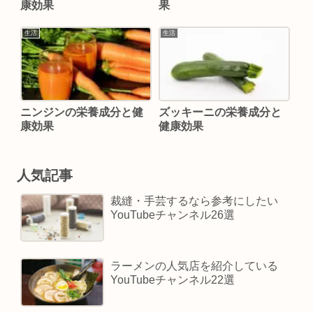
康効果
果
生活
生活
ニンジンの栄養成分と健
ズッキーニの栄養成分と
康効果
健康効果
人気記事
裁縫・手芸するなら参考にしたい
YouTubeチャンネル26選
ラーメンの人気店を紹介している
YouTubeチャンネル22選