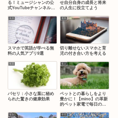
る！ミュージシャンの公
せ自分自身の成長と将来
式YouTubeチャンネル64
の人生に役立てよう
選
生活
生活
スマホで英語が学べる無
切り離せないスマホと育
料の人気アプリ9選
児の付き合い方を考える
生活
生活
パセリ：小さな葉に秘め
ペットとの暮らしをより
られた驚きの健康効果
豊かに！【mino】の革新
的ペット家電で毎日のケ
アを楽しく
生活
生活