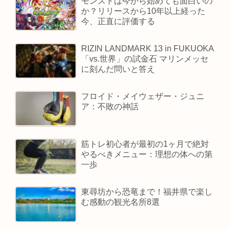
モンストは今から始めても面白いの
か？リリースから10年以上経った
今、正直に評価する
RIZIN LANDMARK 13 in FUKUOKA
「vs.世界」の試金石 マリンメッセ
に刻んだ問いと答え
フロイド・メイウェザー・ジュニ
ア：不敗の神話
筋トレ初心者が最初の1ヶ月で絶対
やるべきメニュー：理想の体への第
一歩
東尋坊から恐竜まで！福井県で楽し
む感動の観光名所8選