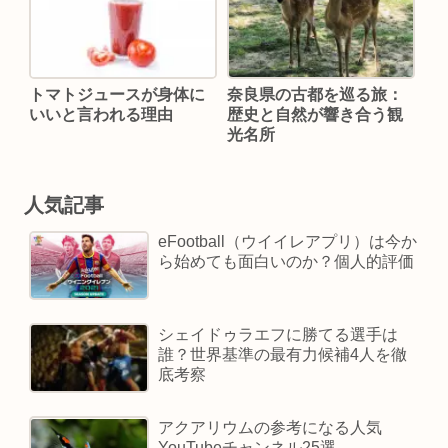
トマトジュースが身体に
奈良県の古都を巡る旅：
いいと言われる理由
歴史と自然が響き合う観
光名所
人気記事
eFootball（ウイイレアプリ）は今か
ら始めても面白いのか？個人的評価
シェイドゥラエフに勝てる選手は
誰？世界基準の最有力候補4人を徹
底考察
アクアリウムの参考になる人気
YouTubeチャンネル25選