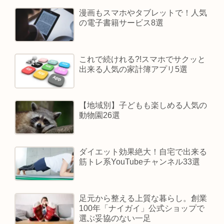
漫画もスマホやタブレットで！人気
の電子書籍サービス8選
これで続けれる?!スマホでサクッと
出来る人気の家計簿アプリ5選
【地域別】子どもも楽しめる人気の
動物園26選
ダイエット効果絶大！自宅で出来る
筋トレ系YouTubeチャンネル33選
足元から整える上質な暮らし。創業
100年「ナイガイ」公式ショップで
選ぶ妥協のない一足