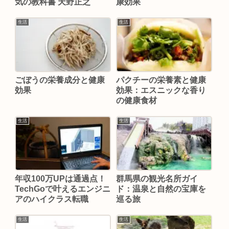
気の教科書 天野正之
康効果
生活
生活
ごぼうの栄養成分と健康
パクチーの栄養素と健康
効果
効果：エスニックな香り
の健康食材
生活
生活
年収100万UPは通過点！
群馬県の観光名所ガイ
TechGoで叶えるエンジニ
ド：温泉と自然の宝庫を
アのハイクラス転職
巡る旅
生活
生活