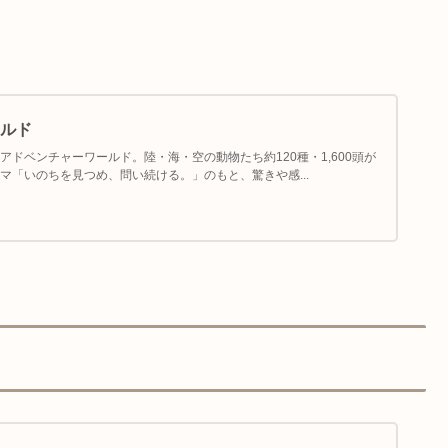
ルド
ドベンチャーワールド。陸・海・空の動物たち約120種・1,600頭が
マ「いのちを見つめ、問い続ける。」のもと、驚きや感...