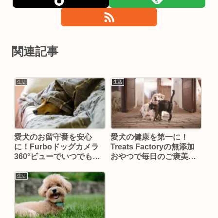
関連記事
生活
生活
愛犬のお留守番を安心
愛犬の健康を第一に！
に！Furboドッグカメラ
Treats Factoryの無添加
360°ビューでいつでもそ
おやつで毎日のご褒美を
ばにいるような見守りを
アップグレードしよう
生活