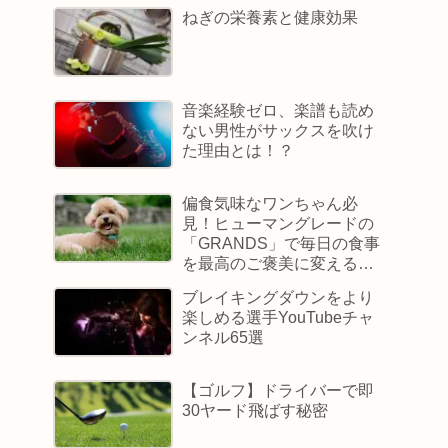
ねぎの栄養素と健康効果
音楽経験ゼロ、楽譜も読め
ない男性がサックスを吹け
た理由とは！？
偏食気味なワンちゃん必
見！ヒューマングレードの
「GRANDS」で毎日の食事
を最高のご褒美に変える方
法
ブレイキングダウンをより
楽しめる選手YouTubeチャ
ンネル65選
【ゴルフ】ドライバーで即
30ヤード飛ばす秘密