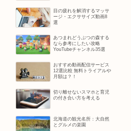
目の疲れを解消するマッサ
ージ・エクササイズ動画8
選
あつまれどうぶつの森する
なら参考にしたい攻略
YouTubeチャンネル35選
おすすめ動画配信サービス
12選比較 無料トライアルや
月額は？！
切り離せないスマホと育児
の付き合い方を考える
北海道の観光名所：大自然
とグルメの楽園