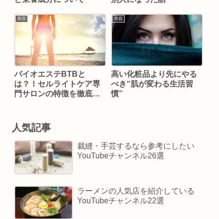
美容
美容
バイオエステBTBと
高い化粧品より先にやる
は？！セルライトケア専
べき“肌が変わる生活習
門サロンの特徴を徹底解
慣”
説
人気記事
裁縫・手芸するなら参考にしたい
YouTubeチャンネル26選
ラーメンの人気店を紹介している
YouTubeチャンネル22選