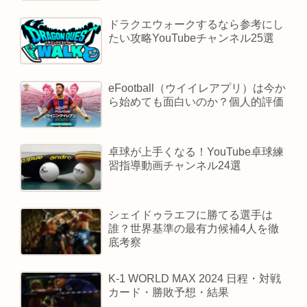
ドラクエウォークするなら参考にし
たい攻略YouTubeチャンネル25選
eFootball（ウイイレアプリ）は今か
ら始めても面白いのか？個人的評価
卓球が上手くなる！YouTube卓球練
習指導動画チャンネル24選
シェイドゥラエフに勝てる選手は
誰？世界基準の最有力候補4人を徹
底考察
K-1 WORLD MAX 2024 日程・対戦
カード・勝敗予想・結果