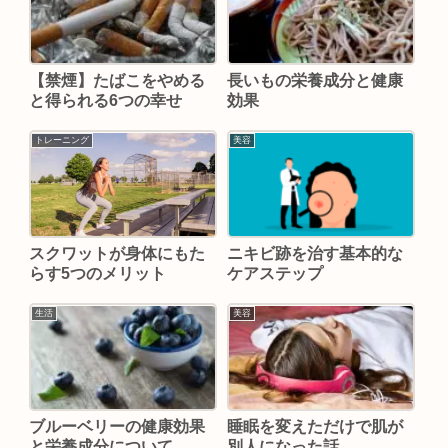
【禁煙】たばこをやめる
長いもの栄養成分と健康
と得られる6つの幸せ
効果
トレーニング
美容
スクワットが身体にもた
ニキビ跡を治す基本的な
らす5つのメリット
ケアステップ
生活
美容
ブルーベリーの健康効果
睡眠を変えただけで肌が
と栄養成分について
別人になった話