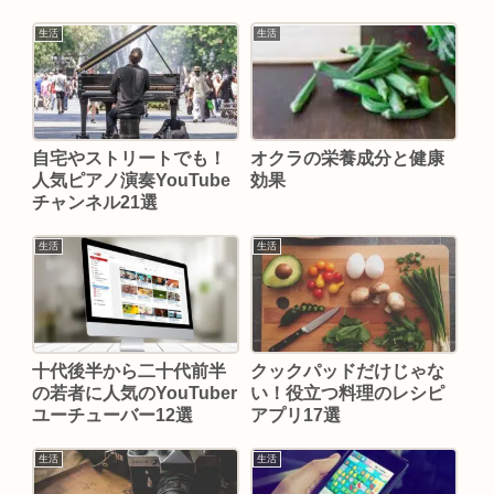
生活
生活
自宅やストリートでも！
オクラの栄養成分と健康
人気ピアノ演奏YouTube
効果
チャンネル21選
生活
生活
十代後半から二十代前半
クックパッドだけじゃな
の若者に人気のYouTuber
い！役立つ料理のレシピ
ユーチューバー12選
アプリ17選
生活
生活