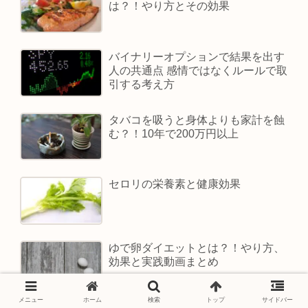
は？！やり方とその効果
バイナリーオプションで結果を出す
人の共通点 感情ではなくルールで取
引する考え方
タバコを吸うと身体よりも家計を蝕
む？！10年で200万円以上
セロリの栄養素と健康効果
ゆで卵ダイエットとは？！やり方、
効果と実践動画まとめ
メニュー
ホーム
検索
トップ
サイドバー