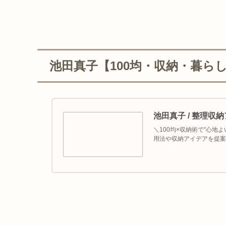
池田真子【100均・収納・暮ら
池田真子 / 整理収
＼100均×収納術で"心地
用法や収納アイデアを提案し