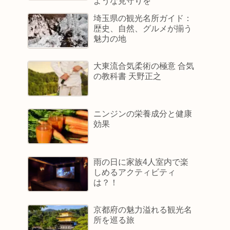
ような見守りを
埼玉県の観光名所ガイド：
歴史、自然、グルメが揃う
魅力の地
大東流合気柔術の極意 合気
の教科書 天野正之
ニンジンの栄養成分と健康
効果
雨の日に家族4人室内で楽
しめるアクティビティ
は？！
京都府の魅力溢れる観光名
所を巡る旅