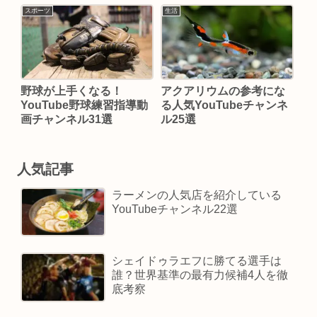
スポーツ
生活
野球が上手くなる！
アクアリウムの参考にな
YouTube野球練習指導動
る人気YouTubeチャンネ
画チャンネル31選
ル25選
人気記事
ラーメンの人気店を紹介している
YouTubeチャンネル22選
シェイドゥラエフに勝てる選手は
誰？世界基準の最有力候補4人を徹
底考察