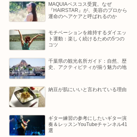
MAQUIAベスコス受賞。なぜ
『HAIRSTAR』が、美容のプロから
運命のヘアケアと呼ばれるのか
モチベーションを維持するダイエッ
ト運動：楽しく続けるための5つの
コツ
千葉県の観光名所ガイド：自然、歴
史、アクティビティが揃う魅力の地
納豆が肌にいいと言われている理由
ギター練習の参考にしたいギター演
奏＆レッスンYouTubeチャンネル41
選