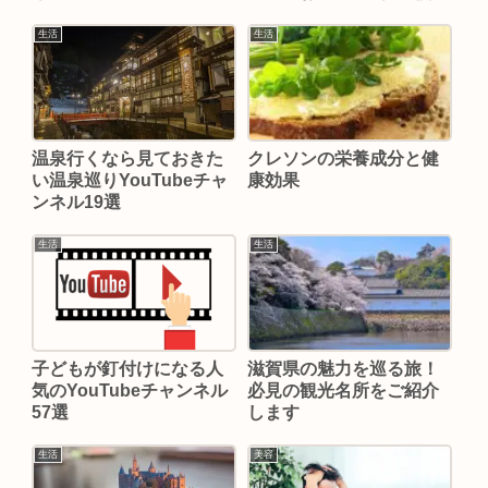
生活
生活
温泉行くなら見ておきた
クレソンの栄養成分と健
い温泉巡りYouTubeチャ
康効果
ンネル19選
生活
生活
子どもが釘付けになる人
滋賀県の魅力を巡る旅！
気のYouTubeチャンネル
必見の観光名所をご紹介
57選
します
生活
美容