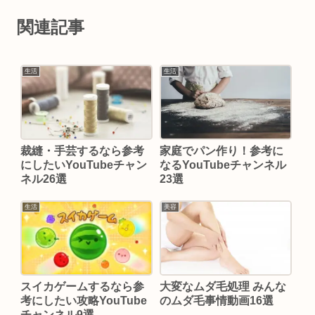
関連記事
生活
生活
裁縫・手芸するなら参考
家庭でパン作り！参考に
にしたいYouTubeチャン
なるYouTubeチャンネル
ネル26選
23選
生活
美容
スイカゲームするなら参
大変なムダ毛処理 みんな
考にしたい攻略YouTube
のムダ毛事情動画16選
チャンネル9選