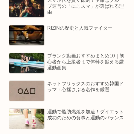
スマホ代を賢く節約！伊藤忠グルー
プ運営の「にこスマ」が選ばれる理
由
RIZINの歴史と人気ファイター
プランク動画おすすめまとめ10｜初
心者から上級者まで体幹を鍛える厳
選動画集
ネットフリックスのおすすめ韓国ド
ラマ：心揺さぶる名作を厳選
運動で脂肪燃焼を加速！ダイエット
成功のための食事と運動のバランス