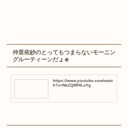
仲里依紗のとってもつまらないモーニン
グルーティーンだょ☀️
https://www.youtube.com/watc
h?v=NkZQ8R4LeYg