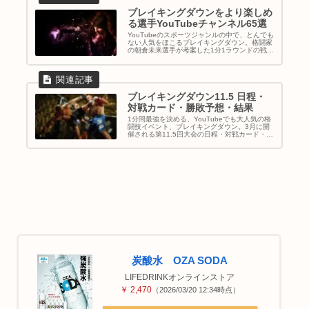
ブレイキングダウンをより楽しめ
る選手YouTubeチャンネル65選
YouTubeのスポーツジャンルの中で、とんでも
ない人気をほこるブレイキングダウン。格闘家
の朝倉未来選手が考案した1分1ラウンドの戦い
×喧嘩自慢+プロ格闘家という新しい...
ブレイキングダウン11.5 日程・
対戦カード・勝敗予想・結果
1分間最強を決める、YouTubeでも大人気の格
闘技イベント、ブレイキングダウン。3月に開
催される第11.5回大会の日程・対戦カード・勝
敗予想など見ていきましょう。日程...
炭酸水 OZA SODA
LIFEDRINKオンラインストア
￥ 2,470
（2026/03/20 12:34時点）