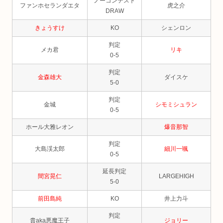
ノーコンテスト
ファンホセランダエタ
虎之介
DRAW
きょうすけ
KO
シェンロン
判定
メカ君
リキ
0-5
判定
金森雄大
ダイスケ
5-0
判定
金城
シモミシュラン
0-5
ホール大雅レオン
爆音那智
判定
大島渓太郎
細川一颯
0-5
延長判定
間宮晃仁
LARGEHIGH
5-0
前田島純
KO
井上力斗
判定
貴aka悪魔王子
ジョリー