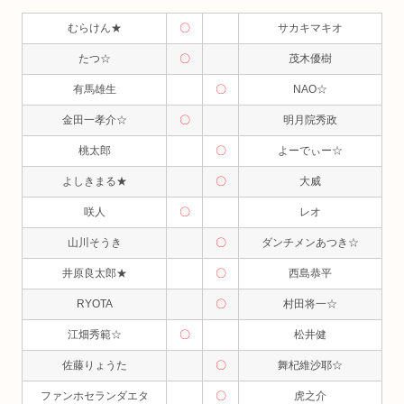
むらけん★
〇
サカキマキオ
たつ☆
〇
茂木優樹
有馬雄生
〇
NAO☆
金田一孝介☆
〇
明月院秀政
桃太郎
〇
よーでぃー☆
よしきまる★
〇
大威
咲人
〇
レオ
山川そうき
〇
ダンチメンあつき☆
井原良太郎★
〇
西島恭平
RYOTA
〇
村田将一☆
江畑秀範☆
〇
松井健
佐藤りょうた
〇
舞杞維沙耶☆
ファンホセランダエタ
〇
虎之介