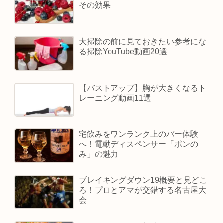
その効果
大掃除の前に見ておきたい参考にな
る掃除YouTube動画20選
【バストアップ】胸が大きくなるト
レーニング動画11選
宅飲みをワンランク上のバー体験
へ！電動ディスペンサー「ポンの
み」の魅力
ブレイキングダウン19概要と見どこ
ろ！プロとアマが交錯する名古屋大
会