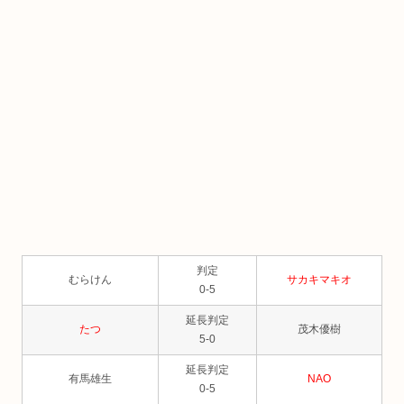
判定
むらけん
サカキマキオ
0-5
延長判定
たつ
茂木優樹
5-0
延長判定
有馬雄生
NAO
0-5