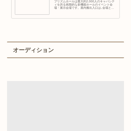
プリズムホールは最大約2,000人のキャパシテ
ィを誇る画期的な多機能ホールのイベント会
場・展示会場です。屋内搬出入口は､会場と直
結しているので作業がスムーズです。
オーディション