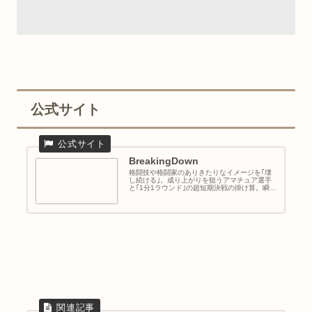
公式サイト
BreakingDown
格闘技や格闘家のありきたりなイメージを｢壊
し続ける｣。成り上がりを狙うアマチュア選手
と｢1分1ラウンド｣の超短期決戦の掛け算。瞬き
厳禁の誰も予想できない展開から､一夜に...