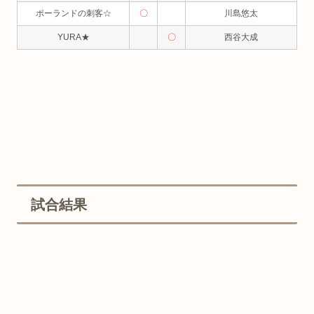
ポーランドの刺客☆
〇
川島悠太
YURA★
〇
西谷大成
試合結果