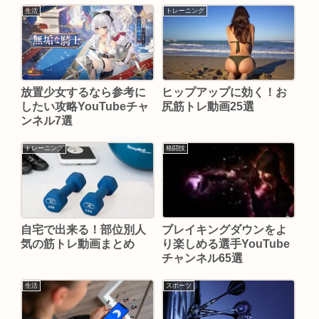
生活
トレーニング
放置少女するなら参考に
ヒップアップに効く！お
したい攻略YouTubeチャ
尻筋トレ動画25選
ンネル7選
トレーニング
格闘技
自宅で出来る！部位別人
ブレイキングダウンをよ
気の筋トレ動画まとめ
り楽しめる選手YouTube
チャンネル65選
生活
スポーツ