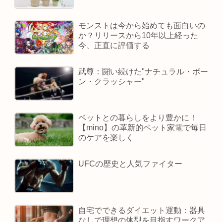
モンストは今から始めても面白いの
か？リリースから10年以上経った
今、正直に評価する
武尊：闘い続けた"ナチュラル・ボー
ン・クラッシャー"
ペットとの暮らしをより豊かに！
【mino】の革新的ペット家電で毎日
のケアを楽しく
UFCの歴史と人気ファイター
自宅でできるダイエット運動：器具
なしで理想の体型を目指すワークア