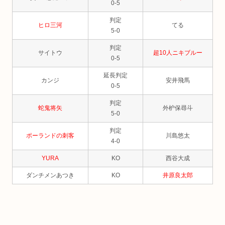
0-5
判定
ヒロ三河
てる
5-0
判定
サイトウ
超10人ニキブルー
0-5
延長判定
カンジ
安井飛馬
0-5
判定
蛇鬼将矢
外枦保尋斗
5-0
判定
ポーランドの刺客
川島悠太
4-0
YURA
KO
西谷大成
ダンチメンあつき
KO
井原良太郎