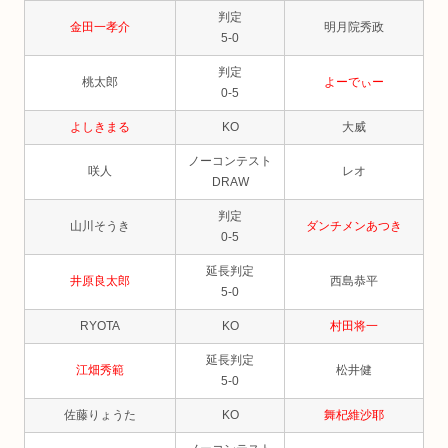
判定
金田一孝介
明月院秀政
5-0
判定
桃太郎
よーでぃー
0-5
よしきまる
KO
大威
ノーコンテスト
咲人
レオ
DRAW
判定
山川そうき
ダンチメンあつき
0-5
延長判定
井原良太郎
西島恭平
5-0
RYOTA
KO
村田将一
延長判定
江畑秀範
松井健
5-0
佐藤りょうた
KO
舞杞維沙耶