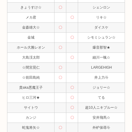
きょうすけ☆
〇
シェンロン
メカ君
〇
リキ☆
金森雄大☆
〇
ダイスケ
金城
〇
シモミシュラン☆
ホール大雅レオン
〇
爆音那智★
大島渓太郎
〇
細川一颯☆
☆間宮晃仁
〇
LARGEHIGH
☆前田島純
〇
井上力斗
貴aka悪魔王子
〇
ジョリー☆
ヒロ三河★
〇
てる
サイトウ
〇
超10人ニキブルー☆
カンジ
〇
安井飛馬☆
蛇鬼将矢☆
〇
外枦保尋斗