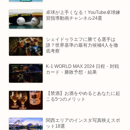
卓球が上手くなる！YouTube卓球練
習指導動画チャンネル24選
シェイドゥラエフに勝てる選手は
誰？世界基準の最有力候補4人を徹
底考察
K-1 WORLD MAX 2024 日程・対戦
カード・勝敗予想・結果
【禁酒】お酒をやめるとあなたに起
こる5つのメリット
関西エリアのインスタ写真映えスポ
ット18選