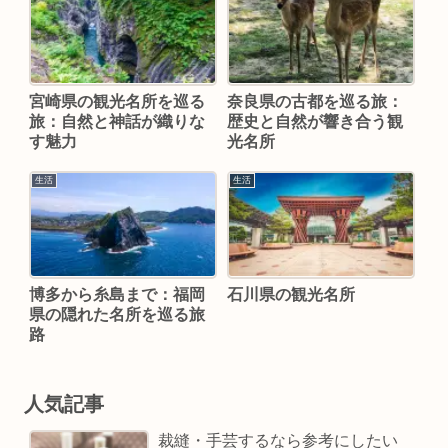
宮崎県の観光名所を巡る
奈良県の古都を巡る旅：
旅：自然と神話が織りな
歴史と自然が響き合う観
す魅力
光名所
生活
生活
博多から糸島まで：福岡
石川県の観光名所
県の隠れた名所を巡る旅
路
人気記事
裁縫・手芸するなら参考にしたい