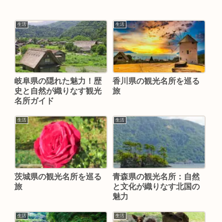
生活
生活
岐阜県の隠れた魅力！歴
香川県の観光名所を巡る
史と自然が織りなす観光
旅
名所ガイド
生活
生活
茨城県の観光名所を巡る
青森県の観光名所：自然
旅
と文化が織りなす北国の
魅力
生活
生活